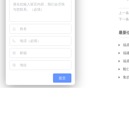
上一条
下一条
最新
福
福
福
毅仁
集
提交
友情链接