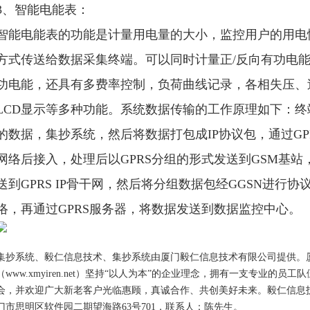
3、智能电能表：
智能电能表的功能是计量用电量的大小，监控用户的用电情
方式传送给数据采集终端。可以同时计量正/反向有功电能
功电能，还具有多费率控制，负荷曲线记录，各相失压、
LCD显示等多种功能。系统数据传输的工作原理如下：终端
的数据，集抄系统，然后将数据打包成IP协议包，通过GPR
网络后接入，处理后以GPRS分组的形式发送到GSM基站
送到GPRS IP骨干网，然后将分组数据包经GGSN进行协议转
络，再通过GPRS服务器，将数据发送到数据监控中心。
集抄系统、毅仁信息技术、集抄系统由厦门毅仁信息技术有限公司提供。
（www.xmyiren.net）坚持“以人为本”的企业理念，拥有一支专业的
会，并欢迎广大新老客户光临惠顾，真诚合作、共创美好未来。毅仁信息
门市思明区软件园二期望海路63号701，联系人：陈先生。