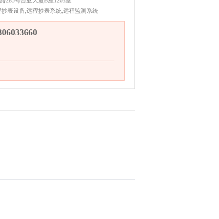
285号台亚大厦B座1203室
程抄表设备,远程抄表系统,远程监测系统
6033660