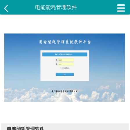
电能能耗管理软件
电能能耗管理软件