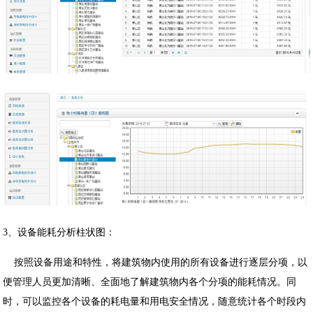
3、设备能耗分析柱状图：
按照设备用途和特性，将建筑物内使用的所有设备进行逐层分项，以
便管理人员更加清晰、全面地了解建筑物内各个分项的能耗情况。同
时，可以监控各个设备的耗电量和用电安全情况，随意统计各个时段内