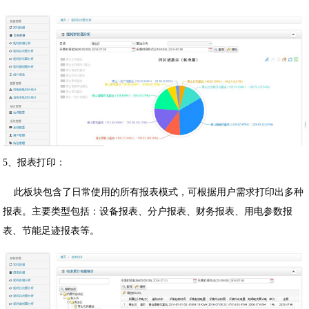
5、报表打印：
此板块包含了日常使用的所有报表模式，可根据用户需求打印出多种
报表。主要类型包括：设备报表、分户报表、财务报表、用电参数报
表、节能足迹报表等。