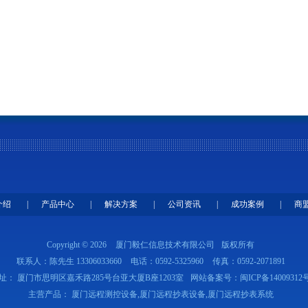
介绍
|
产品中心
|
解决方案
|
公司资讯
|
成功案例
|
商
Copyright © 2026
厦门毅仁信息技术有限公司
版权所有
联系人：陈先生 13306033660
电话：0592-5325960
传真：0592-2071891
址： 厦门市思明区嘉禾路285号台亚大厦B座1203室
网站备案号：
闽ICP备14009312
主营产品： 厦门远程测控设备,厦门远程抄表设备,厦门远程抄表系统