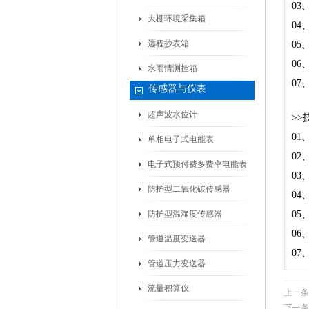
03
大棚环境采集箱
0
远程抄表箱
0
0
水雨情测控箱
0
传感器与仪表
超声波水位计
>>
01
单相电子式电能表
02
电子式预付费多费率电能表
03
防护型二氧化碳传感器
04
防护型温湿度传感器
05、
06
管道温度变送器
07
管道压力变送器
流量积算仪
上一条
下一条