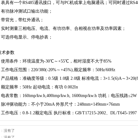
、表具有一个RS485通讯接口，可与PC机或掌上电脑通讯；可同时通过RS
4、有功脉冲测试口输出功能；
5、带背光，带红外通讯；
6、实时测量三相电压、电流、有功功率、合相视在功率及功率因素；
7、可选停电显示、停电抄表；
技术参数
、使用条件：环境温度为-30℃～+55℃，相对湿度不大于85%
、工作电压范围：220/380(-20%～+45%),额定频率：50Hz/60Hz
、产品规格：准确度等级：0.5级 1.0级 2.0级 标准电流：3×1.5(6)A～3×20(8
、额定频率：50Hz 起动电流：有功 0.002In
电表常数：160imp/kw.h,400imp/kw.h, 1600imp/kw.h 功耗：电压线路≤2W 
、脉冲驱动能力：不小于20mA 外形尺寸：248mm×149mm×76mm
、工作电压：0.8-1.2额定电压 执行标准：GB/T17215-2002、DL/T645-1997
：
没有了
：
没有了