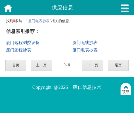
供应信息
找到
0
条与：“
厦门电表抄表
”相关的信息
信息索引推荐：
厦门远程测控设备
厦门无线抄表
厦门远程抄表
厦门电表抄表
0
/ 0
首页
上一页
下一页
尾页
Copyright @2026 毅仁信息技术
顶部